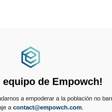
l equipo de Empowch!
ayudarnos a empoderar a la población no b
aje a
contact@empowch.com
.